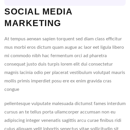
SOCIAL MEDIA
MARKETING
At tempus aenean sapien torquent sed diam class efficitur
mus morbi eros dictum quam augue ac laor eet ligula libero
mi commodo nibh hac fermentum orci ad pharetra
consequat justo duis turpis lorem elit dui consectetur
magnis lacinia odio per placerat vestibulum volutpat mauris
mollis primis imperdiet posu ere ex enim gravida cras
congue
pellentesque vulputate malesuada dictumst fames interdum
cursus an te tellus porta ullamcorper accumsan non eu
adipiscing integer venenatis sagittis arcu curae finibus ridi
culus aliquam velit lobortis senectus vitae sollicitudin sit